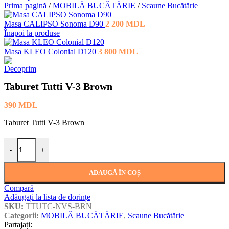
Prima pagină
/
MOBILĂ BUCĂTĂRIE
/
Scaune Bucătărie
Masa CALIPSO Sonoma D90
2 200
MDL
Înapoi la produse
Masa KLEO Colonial D120
3 800
MDL
Taburet Tutti V-3 Brown
390
MDL
Taburet Tutti V-3 Brown
Cantitate Taburet Tutti V-3 Brown
-
+
ADAUGĂ ÎN COȘ
Compară
Adăugați la lista de dorințe
SKU:
TTUTC-NVS-BRN
Categorii:
MOBILĂ BUCĂTĂRIE
,
Scaune Bucătărie
Partajați: