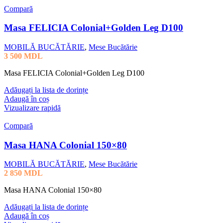
Compară
Masa FELICIA Colonial+Golden Leg D100
MOBILĂ BUCĂTĂRIE
,
Mese Bucătărie
3 500
MDL
Masa FELICIA Colonial+Golden Leg D100
Adăugați la lista de dorințe
Adaugă în coș
Vizualizare rapidă
Compară
Masa HANA Colonial 150×80
MOBILĂ BUCĂTĂRIE
,
Mese Bucătărie
2 850
MDL
Masa HANA Colonial 150×80
Adăugați la lista de dorințe
Adaugă în coș