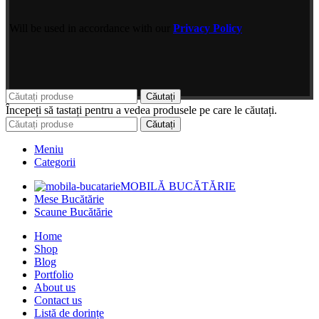
Will be used in accordance with our
Privacy Policy
Căutați
Începeți să tastați pentru a vedea produsele pe care le căutați.
Căutați
Meniu
Categorii
MOBILĂ BUCĂTĂRIE
Mese Bucătărie
Scaune Bucătărie
Home
Shop
Blog
Portfolio
About us
Contact us
Listă de dorințe