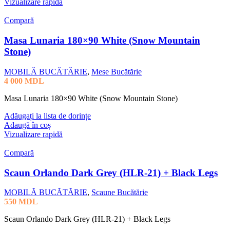
Vizualizare rapidă
Compară
Masa Lunaria 180×90 White (Snow Mountain
Stone)
MOBILĂ BUCĂTĂRIE
,
Mese Bucătărie
4 000
MDL
Masa Lunaria 180×90 White (Snow Mountain Stone)
Adăugați la lista de dorințe
Adaugă în coș
Vizualizare rapidă
Compară
Scaun Orlando Dark Grey (HLR-21) + Black Legs
MOBILĂ BUCĂTĂRIE
,
Scaune Bucătărie
550
MDL
Scaun Orlando Dark Grey (HLR-21) + Black Legs