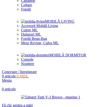
Canapele
Colțare
Fotolii
MOBILĂ LIVING
Accesorii Mobilă Living
Cuiere ML
Dulapuri ML
Fotolii Bean-Bag
Mese Reviste, Cafea ML
MOBILĂ DORMITOR
Console
Noptiere
Conectare / înregistrare
0
articole
0
MDL
Meniu
0
articole
Fă clic pentru a mări