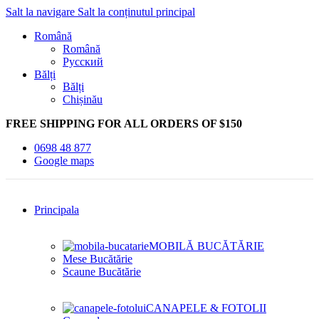
Salt la navigare
Salt la conținutul principal
Română
Română
Русский
Bălți
Bălți
Chișinău
FREE SHIPPING FOR ALL ORDERS OF $150
0698 48 877
Google maps
Principala
MOBILĂ BUCĂTĂRIE
Mese Bucătărie
Scaune Bucătărie
CANAPELE & FOTOLII