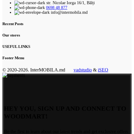
str. Nicolae Iorga 16/1, Bălți
0698 48 877
info@intermobila.md
Recent Posts
Our stores
USEFUL LINKS
Footer Menu
© 2020-2026. InterMOBILA.md
vadstudio
&
iSEO
HEY YOU, SIGN UP AND CONNECT TO
WOODMART!
Be the first to learn about our latest trends and get exclusive offers