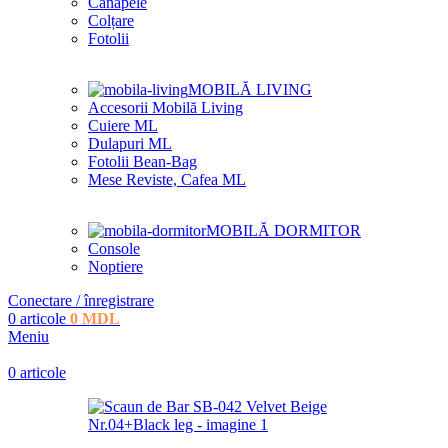
Canapele
Colțare
Fotolii
MOBILĂ LIVING
Accesorii Mobilă Living
Cuiere ML
Dulapuri ML
Fotolii Bean-Bag
Mese Reviste, Cafea ML
MOBILĂ DORMITOR
Console
Noptiere
Conectare / înregistrare
0
articole
0
MDL
Meniu
0
articole