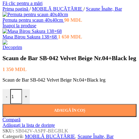
Fă clic pentru a mări
Prima pagină
/
MOBILĂ BUCĂTĂRIE
/
Scaune Înalte, Bar
Pernuta pentru scaun 40x40cm
90
MDL
Înapoi la produse
Masa Birou Sakura 138×68
1 650
MDL
Scaun de Bar SB-042 Velvet Beige Nr.04+Black leg
1 350
MDL
Scaun de Bar SB-042 Velvet Beige Nr.04+Black leg
Cantitate Scaun de Bar SB-042 Velvet Beige Nr.04+Black leg
-
+
ADAUGĂ ÎN COȘ
Compară
Adăugați la lista de dorințe
SKU:
SB042V-ASPF-BEGBLK
Categorii:
MOBILĂ BUCĂTĂRIE
,
Scaune Înalte, Bar