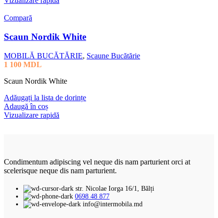
Vizualizare rapidă
Compară
Scaun Nordik White
MOBILĂ BUCĂTĂRIE
,
Scaune Bucătărie
1 100
MDL
Scaun Nordik White
Adăugați la lista de dorințe
Adaugă în coș
Vizualizare rapidă
Condimentum adipiscing vel neque dis nam parturient orci at
scelerisque neque dis nam parturient.
str. Nicolae Iorga 16/1, Bălți
0698 48 877
info@intermobila.md