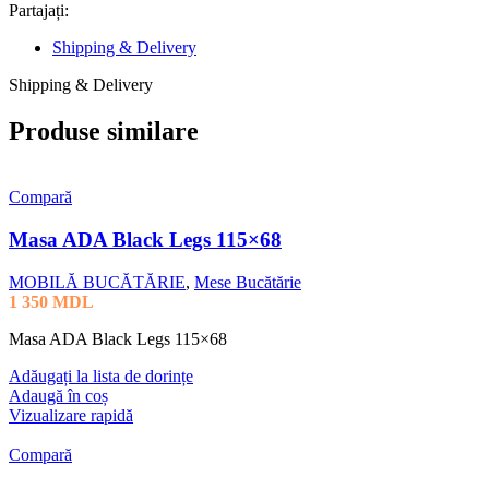
Partajați:
Shipping & Delivery
Shipping & Delivery
Produse similare
Compară
Masa ADA Black Legs 115×68
MOBILĂ BUCĂTĂRIE
,
Mese Bucătărie
1 350
MDL
Masa ADA Black Legs 115×68
Adăugați la lista de dorințe
Adaugă în coș
Vizualizare rapidă
Compară