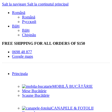
Salt la navigare
Salt la conținutul principal
Română
Română
Русский
Bălți
Bălți
Chișinău
FREE SHIPPING FOR ALL ORDERS OF $150
0698 48 877
Google maps
Principala
MOBILĂ BUCĂTĂRIE
Mese Bucătărie
Scaune Bucătărie
CANAPELE & FOTOLII