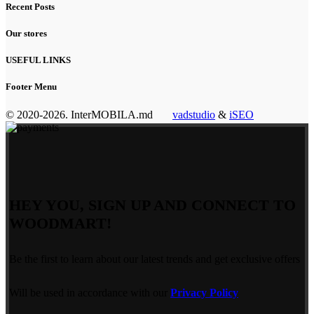
Recent Posts
Our stores
USEFUL LINKS
Footer Menu
© 2020-2026. InterMOBILA.md
vadstudio
&
iSEO
HEY YOU, SIGN UP AND CONNECT TO
WOODMART!
Be the first to learn about our latest trends and get exclusive offers
Will be used in accordance with our
Privacy Policy