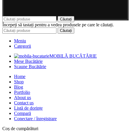
Căutați
Începeți să tastați pentru a vedea produsele pe care le căutați.
Căutați
Meniu
Categorii
MOBILĂ BUCĂTĂRIE
Mese Bucătărie
Scaune Bucătărie
Home
Shop
Blog
Portfolio
About us
Contact us
Listă de dorințe
Compară
Conectare / înregistrare
Coș de cumpărături