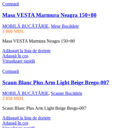
Compară
Masa VESTA Marmura Neagra 150×80
MOBILĂ BUCĂTĂRIE
,
Mese Bucătărie
3 800
MDL
Masa VESTA Marmura Neagra 150×80
Adăugați la lista de dorințe
Adaugă în coș
Vizualizare rapidă
Compară
Scaun Blanc Plus Arm Light Beige Brego-007
MOBILĂ BUCĂTĂRIE
,
Scaune Bucătărie
2 850
MDL
Scaun Blanc Plus Arm Light Beige Brego-007
Adăugați la lista de dorințe
Adaugă în coș