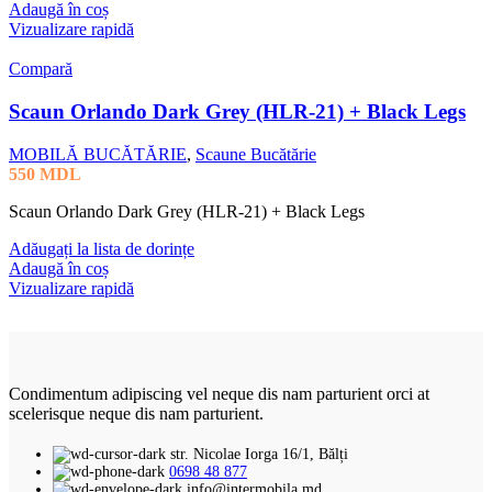
Adaugă în coș
Vizualizare rapidă
Compară
Scaun Orlando Dark Grey (HLR-21) + Black Legs
MOBILĂ BUCĂTĂRIE
,
Scaune Bucătărie
550
MDL
Scaun Orlando Dark Grey (HLR-21) + Black Legs
Adăugați la lista de dorințe
Adaugă în coș
Vizualizare rapidă
Condimentum adipiscing vel neque dis nam parturient orci at
scelerisque neque dis nam parturient.
str. Nicolae Iorga 16/1, Bălți
0698 48 877
info@intermobila.md