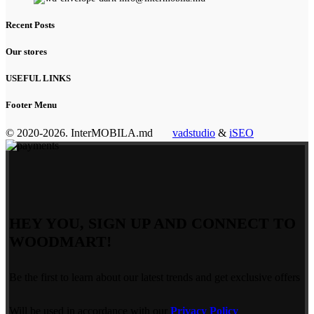
Recent Posts
Our stores
USEFUL LINKS
Footer Menu
© 2020-2026. InterMOBILA.md
vadstudio
&
iSEO
HEY YOU, SIGN UP AND CONNECT TO
WOODMART!
Be the first to learn about our latest trends and get exclusive offers
Will be used in accordance with our
Privacy Policy