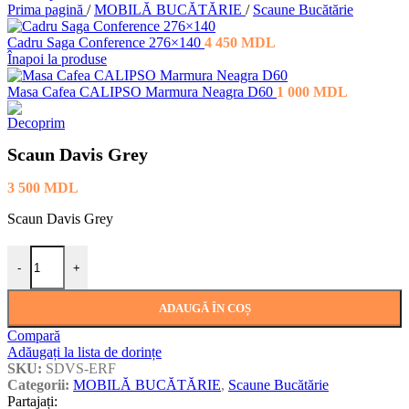
Prima pagină
/
MOBILĂ BUCĂTĂRIE
/
Scaune Bucătărie
Cadru Saga Conference 276×140
4 450
MDL
Înapoi la produse
Masa Cafea CALIPSO Marmura Neagra D60
1 000
MDL
Scaun Davis Grey
3 500
MDL
Scaun Davis Grey
Cantitate Scaun Davis Grey
-
+
ADAUGĂ ÎN COȘ
Compară
Adăugați la lista de dorințe
SKU:
SDVS-ERF
Categorii:
MOBILĂ BUCĂTĂRIE
,
Scaune Bucătărie
Partajați: