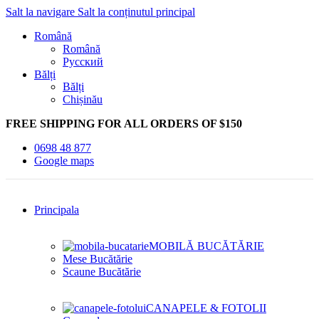
Salt la navigare
Salt la conținutul principal
Română
Română
Русский
Bălți
Bălți
Chișinău
FREE SHIPPING FOR ALL ORDERS OF $150
0698 48 877
Google maps
Principala
MOBILĂ BUCĂTĂRIE
Mese Bucătărie
Scaune Bucătărie
CANAPELE & FOTOLII