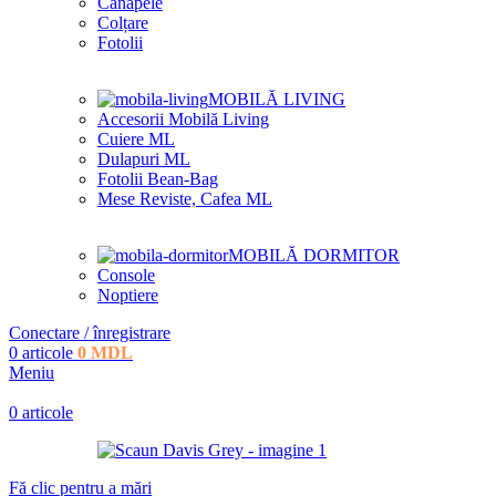
Canapele
Colțare
Fotolii
MOBILĂ LIVING
Accesorii Mobilă Living
Cuiere ML
Dulapuri ML
Fotolii Bean-Bag
Mese Reviste, Cafea ML
MOBILĂ DORMITOR
Console
Noptiere
Conectare / înregistrare
0
articole
0
MDL
Meniu
0
articole
Fă clic pentru a mări