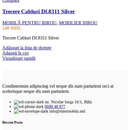
Compară
Trecere Cabluri Df.8311 Silver
MOBILĂ PENTRU BIROU
,
MOBILIER BIROU
140
MDL
Trecere Cabluri Df.8311 Silver
Adăugați la lista de dorințe
Adaugă în coș
Vizualizare rapidă
Condimentum adipiscing vel neque dis nam parturient orci at
scelerisque neque dis nam parturient.
str. Nicolae Iorga 16/1, Bălți
0698 48 877
info@intermobila.md
Recent Posts