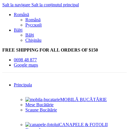
Salt la navigare
Salt la conținutul principal
Română
Română
Русский
Bălți
Bălți
Chișinău
FREE SHIPPING FOR ALL ORDERS OF $150
0698 48 877
Google maps
Principala
MOBILĂ BUCĂTĂRIE
Mese Bucătărie
Scaune Bucătărie
CANAPELE & FOTOLII