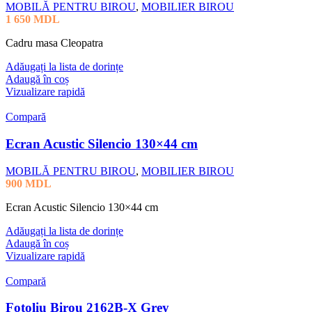
MOBILĂ PENTRU BIROU
,
MOBILIER BIROU
1 650
MDL
Cadru masa Cleopatra
Adăugați la lista de dorințe
Adaugă în coș
Vizualizare rapidă
Compară
Ecran Acustic Silencio 130×44 cm
MOBILĂ PENTRU BIROU
,
MOBILIER BIROU
900
MDL
Ecran Acustic Silencio 130×44 cm
Adăugați la lista de dorințe
Adaugă în coș
Vizualizare rapidă
Compară
Fotoliu Birou 2162B-X Grey