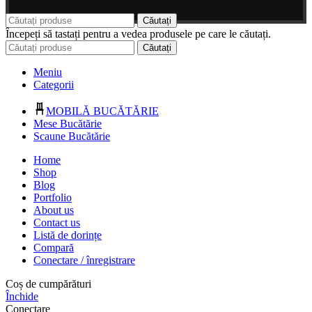
Căutați
Începeți să tastați pentru a vedea produsele pe care le căutați.
Căutați
Meniu
Categorii
MOBILĂ BUCĂTĂRIE
Mese Bucătărie
Scaune Bucătărie
Home
Shop
Blog
Portfolio
About us
Contact us
Listă de dorințe
Compară
Conectare / înregistrare
Coș de cumpărături
Închide
Conectare