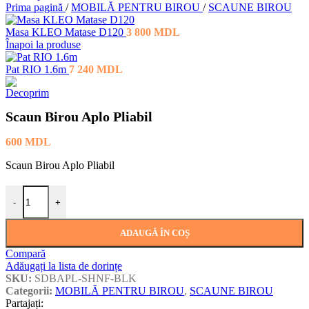
Prima pagină
/
MOBILĂ PENTRU BIROU
/
SCAUNE BIROU
Masa KLEO Matase D120
3 800
MDL
Înapoi la produse
Pat RIO 1.6m
7 240
MDL
Scaun Birou Aplo Pliabil
600
MDL
Scaun Birou Aplo Pliabil
Cantitate Scaun Birou Aplo Pliabil
-
+
ADAUGĂ ÎN COȘ
Compară
Adăugați la lista de dorințe
SKU:
SDBAPL-SHNF-BLK
Categorii:
MOBILĂ PENTRU BIROU
,
SCAUNE BIROU
Partajați: