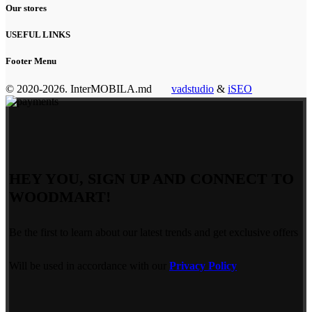
Our stores
USEFUL LINKS
Footer Menu
© 2020-2026. InterMOBILA.md
vadstudio
&
iSEO
HEY YOU, SIGN UP AND CONNECT TO
WOODMART!
Be the first to learn about our latest trends and get exclusive offers
Will be used in accordance with our
Privacy Policy