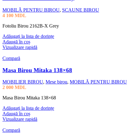
MOBILĂ PENTRU BIROU
,
SCAUNE BIROU
4 100
MDL
Fotoliu Birou 2162B-X Grey
Adăugați la lista de dorințe
Adaugă în coș
Vizualizare rapidă
Compară
Masa Birou Mitaka 138×68
MOBILIER BIROU
,
Mese birou
,
MOBILĂ PENTRU BIROU
2 000
MDL
Masa Birou Mitaka 138×68
Adăugați la lista de dorințe
Adaugă în coș
Vizualizare rapidă
Compară