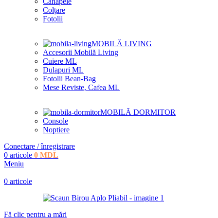
Canapele
Colțare
Fotolii
MOBILĂ LIVING
Accesorii Mobilă Living
Cuiere ML
Dulapuri ML
Fotolii Bean-Bag
Mese Reviste, Cafea ML
MOBILĂ DORMITOR
Console
Noptiere
Conectare / înregistrare
0
articole
0
MDL
Meniu
0
articole
Fă clic pentru a mări