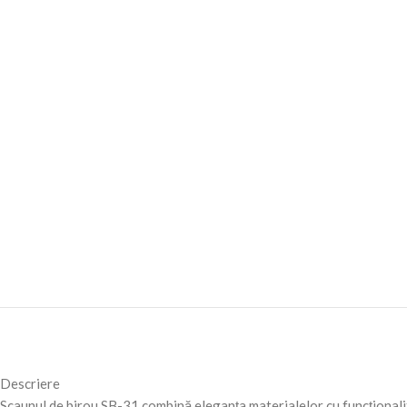
Descriere
Scaunul de birou SB-31 combină eleganța materialelor cu funcționalit