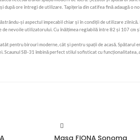
și după ore întregi de utilizare. Tapițeria din catifea fină adaugă o 
ăstrându-și aspectul impecabil chiar și în condiții de utilizare zilnic
e de nevoile utilizatorului. Cu înălțimea reglabilă între 82 și 107 cm
atât pentru birouri moderne, cât și pentru spații de acasă. Spătarul 
 Scaunul SB-31 îmbină perfect stilul sofisticat cu funcționalitatea, 
IA
Masa FIONA Sonoma