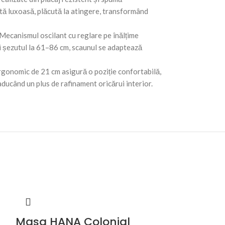
notă luxoasă, plăcută la atingere, transformând
ă. Mecanismul oscilant cu reglare pe înălțime
 și șezutul la 61–86 cm, scaunul se adaptează
ergonomic de 21 cm asigură o poziție confortabilă,
aducând un plus de rafinament oricărui interior.
Masa HANA Colonial