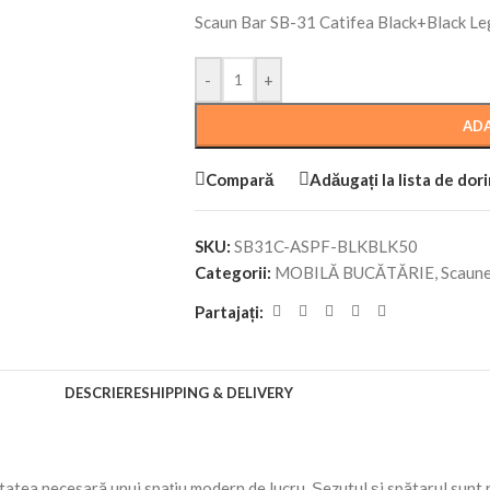
Scaun Bar SB-31 Catifea Black+Black Le
-
+
ADA
Compară
Adăugați la lista de dor
SKU:
SB31C-ASPF-BLKBLK50
Categorii:
MOBILĂ BUCĂTĂRIE
,
Scaune
Partajați:
DESCRIERE
SHIPPING & DELIVERY
atea necesară unui spațiu modern de lucru. Șezutul și spătarul sunt r