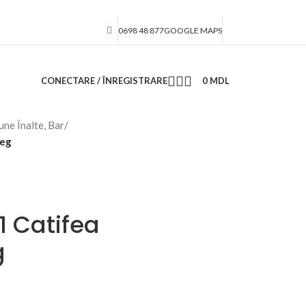
0698 48 877
GOOGLE MAPS
CONECTARE / ÎNREGISTRARE
0
MDL
une Înalte, Bar
/
Leg
1 Catifea
g