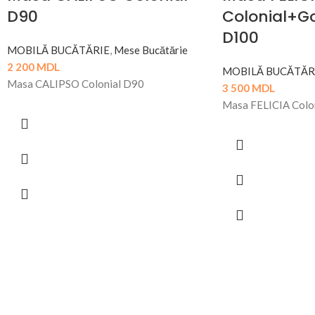
D90
Colonial+G
D100
MOBILĂ BUCĂTĂRIE
,
Mese Bucătărie
2 200
MDL
MOBILĂ BUCĂTĂR
Masa CALIPSO Colonial D90
3 500
MDL
Masa FELICIA Colo