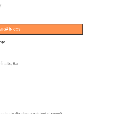
g
UGĂ ÎN COȘ
ințe
 Înalte, Bar
ealizate din placaj rezistent și spumă