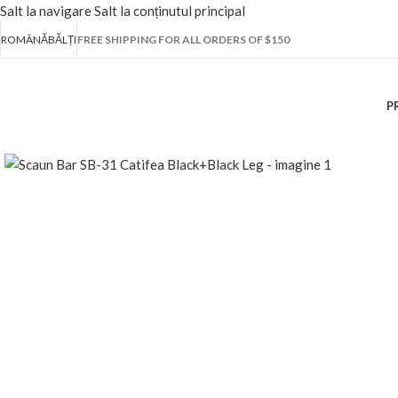
Salt la navigare
Salt la conținutul principal
ROMÂNĂ
BĂLȚI
FREE SHIPPING FOR ALL ORDERS OF $150
P
Fă clic pentru a mări