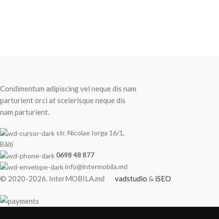
Recent Posts
Condimentum adipiscing vel neque dis nam
parturient orci at scelerisque neque dis
nam parturient.
str. Nicolae Iorga 16/1,
Bălți
0698 48 877
info@intermobila.md
© 2020-2026. InterMOBILA.md
vadstudio
&
iSEO