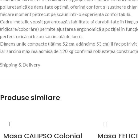
poliuretanică de densitate optimă, oferind confort și susținere chiar 
fiecare moment petrecut pe scaun într-o experiență confortabilă.
Cadrul metalic vopsit garantează stabilitate și durabilitate în timp, p
(ridicare/coborâre) permite ajustarea ergonomică a poziției în funcți
perfect oricărui birou sau insulă de lucru.
Dimensiunile compacte (lățime 52 cm, adâncime 53 cm) îl fac potrivit 
iar sarcina maximă admisă de 120 kg confirmă robustețea construcției.
Shipping & Delivery
Produse similare
Masa CALIPSO Colonial
Masa FELIC