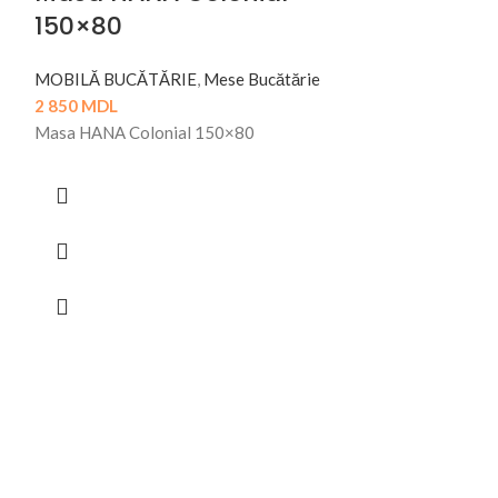
150×80
MOBILĂ BUCĂTĂRIE
,
Mese Bucătărie
2 850
MDL
Masa HANA Colonial 150×80
Masa TOR
MOBILĂ BUCĂT
2 200
MDL
Masa TORINO 