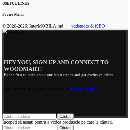
USEFUL LINKS
Footer Menu
© 2020-2026. InterMOBILA.md
vadstudio
&
iSEO
HEY YOU, SIGN UP AND CONNECT TO
WOODMART!
Be the first to learn about our latest trends and get exclusive offers
Will be used in accordance with our
Privacy Policy
Căutați
Începeți să tastați pentru a vedea produsele pe care le căutați.
Căutați