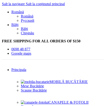
Salt la navigare
Salt la conținutul principal
Română
Română
Русский
Bălți
Bălți
Chișinău
FREE SHIPPING FOR ALL ORDERS OF $150
0698 48 877
Google maps
Principala
MOBILĂ BUCĂTĂRIE
Mese Bucătărie
Scaune Bucătărie
CANAPELE & FOTOLII