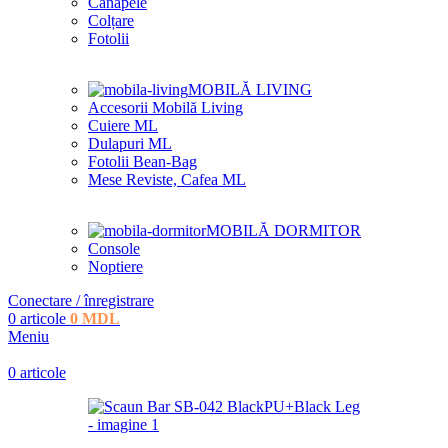
Canapele
Colțare
Fotolii
MOBILĂ LIVING
Accesorii Mobilă Living
Cuiere ML
Dulapuri ML
Fotolii Bean-Bag
Mese Reviste, Cafea ML
MOBILĂ DORMITOR
Console
Noptiere
Conectare / înregistrare
0
articole
0
MDL
Meniu
0
articole