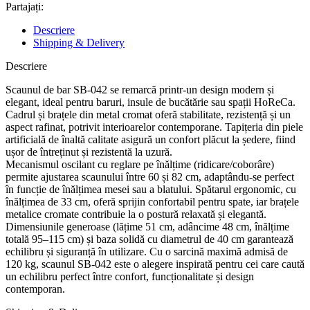
Partajați:
Descriere
Shipping & Delivery
Descriere
Scaunul de bar SB-042 se remarcă printr-un design modern și
elegant, ideal pentru baruri, insule de bucătărie sau spații HoReCa.
Cadrul și brațele din metal cromat oferă stabilitate, rezistență și un
aspect rafinat, potrivit interioarelor contemporane. Tapițeria din piele
artificială de înaltă calitate asigură un confort plăcut la ședere, fiind
ușor de întreținut și rezistentă la uzură.
Mecanismul oscilant cu reglare pe înălțime (ridicare/coborâre)
permite ajustarea scaunului între 60 și 82 cm, adaptându-se perfect
în funcție de înălțimea mesei sau a blatului. Spătarul ergonomic, cu
înălțimea de 33 cm, oferă sprijin confortabil pentru spate, iar brațele
metalice cromate contribuie la o postură relaxată și elegantă.
Dimensiunile generoase (lățime 51 cm, adâncime 48 cm, înălțime
totală 95–115 cm) și baza solidă cu diametrul de 40 cm garantează
echilibru și siguranță în utilizare. Cu o sarcină maximă admisă de
120 kg, scaunul SB-042 este o alegere inspirată pentru cei care caută
un echilibru perfect între confort, funcționalitate și design
contemporan.