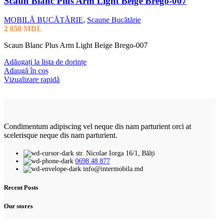
Scaun Blanc Plus Arm Light Beige Brego-007
MOBILĂ BUCĂTĂRIE
,
Scaune Bucătărie
2 850
MDL
Scaun Blanc Plus Arm Light Beige Brego-007
Adăugați la lista de dorințe
Adaugă în coș
Vizualizare rapidă
Condimentum adipiscing vel neque dis nam parturient orci at
scelerisque neque dis nam parturient.
str. Nicolae Iorga 16/1, Bălți
0698 48 877
info@intermobila.md
Recent Posts
Our stores