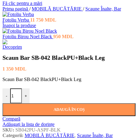
Fă clic pentru a mări
Prima pagină
/
MOBILĂ BUCĂTĂRIE
/
Scaune Înalte, Bar
Fotoliu Verba
11 750
MDL
Înapoi la produse
Fotoliu Birou Noel Black
950
MDL
Scaun Bar SB-042 BlackPU+Black Leg
1 350
MDL
Scaun Bar SB-042 BlackPU+Black Leg
Cantitate Scaun Bar SB-042 BlackPU+Black Leg
-
+
ADAUGĂ ÎN COȘ
Compară
Adăugați la lista de dorințe
SKU:
SB042PU-ASPF-BLK
Categorii:
MOBILĂ BUCĂTĂRIE
,
Scaune Înalte, Bar