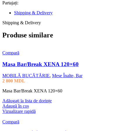
Partajați:
Shipping & Delivery
Shipping & Delivery
Produse similare
Compară
Masa Bar/Break XENA 120×60
MOBILĂ BUCĂTĂRIE
,
Mese Înalte, Bar
2 800
MDL
Masa Bar/Break XENA 120×60
Adăugați la lista de dorințe
Adaugă în coș
Vizualizare rapidă
Compară