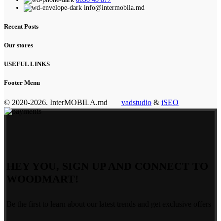
info@intermobila.md
Recent Posts
Our stores
USEFUL LINKS
Footer Menu
© 2020-2026. InterMOBILA.md
vadstudio
&
iSEO
HEY YOU, SIGN UP AND CONNECT TO
WOODMART!
Be the first to learn about our latest trends and get exclusive offers