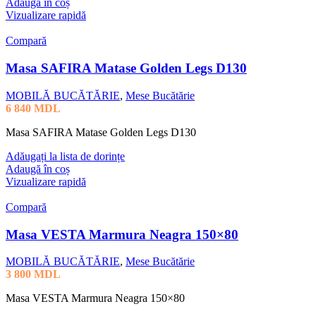
Adaugă în coș
Vizualizare rapidă
Compară
Masa SAFIRA Matase Golden Legs D130
MOBILĂ BUCĂTĂRIE
,
Mese Bucătărie
6 840
MDL
Masa SAFIRA Matase Golden Legs D130
Adăugați la lista de dorințe
Adaugă în coș
Vizualizare rapidă
Compară
Masa VESTA Marmura Neagra 150×80
MOBILĂ BUCĂTĂRIE
,
Mese Bucătărie
3 800
MDL
Masa VESTA Marmura Neagra 150×80