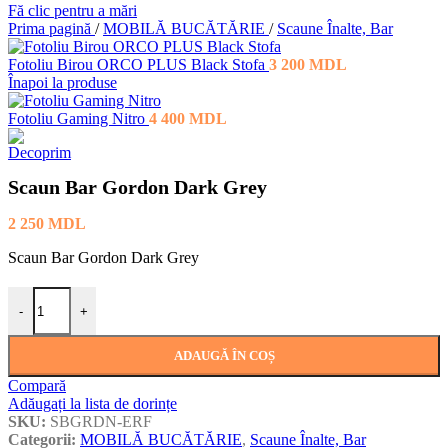
Fă clic pentru a mări
Prima pagină
/
MOBILĂ BUCĂTĂRIE
/
Scaune Înalte, Bar
Fotoliu Birou ORCO PLUS Black Stofa
3 200
MDL
Înapoi la produse
Fotoliu Gaming Nitro
4 400
MDL
Scaun Bar Gordon Dark Grey
2 250
MDL
Scaun Bar Gordon Dark Grey
Cantitate Scaun Bar Gordon Dark Grey
-
+
ADAUGĂ ÎN COȘ
Compară
Adăugați la lista de dorințe
SKU:
SBGRDN-ERF
Categorii:
MOBILĂ BUCĂTĂRIE
,
Scaune Înalte, Bar