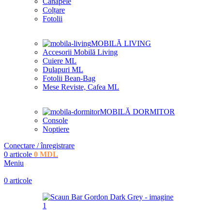
Canapele
Colțare
Fotolii
MOBILĂ LIVING
Accesorii Mobilă Living
Cuiere ML
Dulapuri ML
Fotolii Bean-Bag
Mese Reviste, Cafea ML
MOBILĂ DORMITOR
Console
Noptiere
Conectare / înregistrare
0
articole
0
MDL
Meniu
0
articole