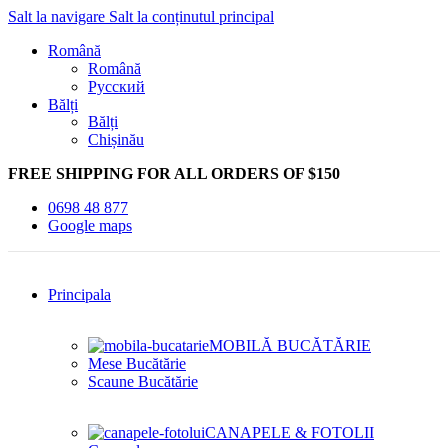
Salt la navigare
Salt la conținutul principal
Română
Română
Русский
Bălți
Bălți
Chișinău
FREE SHIPPING FOR ALL ORDERS OF $150
0698 48 877
Google maps
Principala
MOBILĂ BUCĂTĂRIE
Mese Bucătărie
Scaune Bucătărie
CANAPELE & FOTOLII