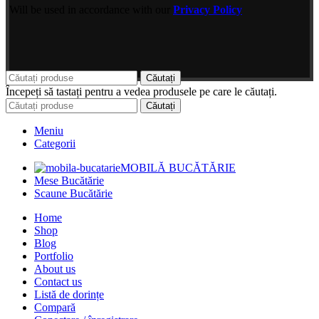
Will be used in accordance with our
Privacy Policy
Căutați
Începeți să tastați pentru a vedea produsele pe care le căutați.
Căutați
Meniu
Categorii
MOBILĂ BUCĂTĂRIE
Mese Bucătărie
Scaune Bucătărie
Home
Shop
Blog
Portfolio
About us
Contact us
Listă de dorințe
Compară