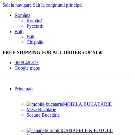
Salt la navigare
Salt la conținutul principal
Română
Română
Русский
Bălți
Bălți
Chișinău
FREE SHIPPING FOR ALL ORDERS OF $150
0698 48 877
Google maps
Principala
MOBILĂ BUCĂTĂRIE
Mese Bucătărie
Scaune Bucătărie
CANAPELE & FOTOLII