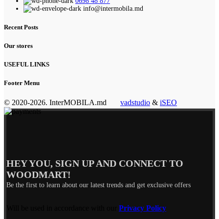
0698 48 877
info@intermobila.md
Recent Posts
Our stores
USEFUL LINKS
Footer Menu
© 2020-2026. InterMOBILA.md
vadstudio
&
iSEO
HEY YOU, SIGN UP AND CONNECT TO
WOODMART!
Be the first to learn about our latest trends and get exclusive offers
Will be used in accordance with our
Privacy Policy