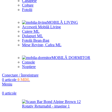
Canapele
Colțare
Fotolii
MOBILĂ LIVING
Accesorii Mobilă Living
Cuiere ML
Dulapuri ML
Fotolii Bean-Bag
Mese Reviste, Cafea ML
MOBILĂ DORMITOR
Console
Noptiere
Conectare / înregistrare
0
articole
0
MDL
Meniu
0
articole