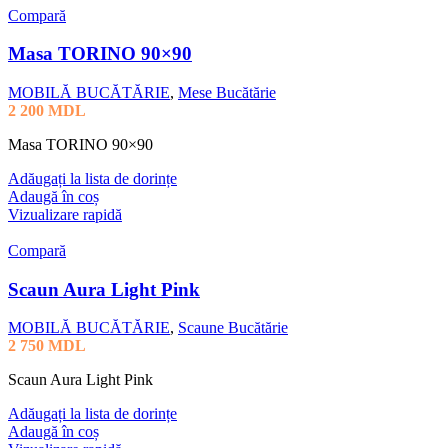
Compară
Masa TORINO 90×90
MOBILĂ BUCĂTĂRIE
,
Mese Bucătărie
2 200
MDL
Masa TORINO 90×90
Adăugați la lista de dorințe
Adaugă în coș
Vizualizare rapidă
Compară
Scaun Aura Light Pink
MOBILĂ BUCĂTĂRIE
,
Scaune Bucătărie
2 750
MDL
Scaun Aura Light Pink
Adăugați la lista de dorințe
Adaugă în coș