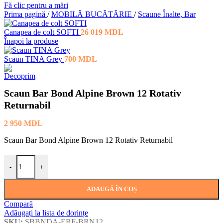
Fă clic pentru a mări
Prima pagină
/
MOBILĂ BUCĂTĂRIE
/
Scaune Înalte, Bar
Canapea de colt SOFTI
26 019
MDL
Înapoi la produse
Scaun TINA Grey
700
MDL
Scaun Bar Bond Alpine Brown 12 Rotativ
Returnabil
2 950
MDL
Scaun Bar Bond Alpine Brown 12 Rotativ Returnabil
Cantitate Scaun Bar Bond Alpine Brown 12 Rotativ Returnabil
-
+
ADAUGĂ ÎN COȘ
Compară
Adăugați la lista de dorințe
SKU:
SBBNDA-ERF-BRN12