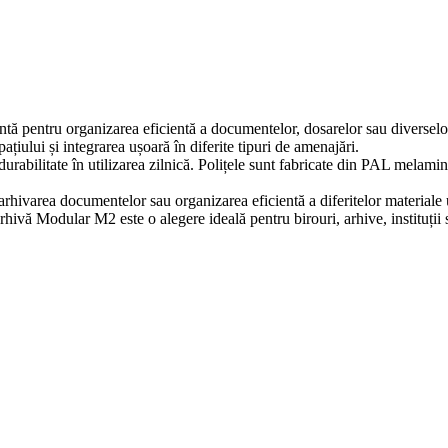
ntă pentru organizarea eficientă a documentelor, dosarelor sau diverselor
țiului și integrarea ușoară în diferite tipuri de amenajări.
i durabilitate în utilizarea zilnică. Polițele sunt fabricate din PAL melami
hivarea documentelor sau organizarea eficientă a diferitelor materiale uti
Arhivă Modular M2 este o alegere ideală pentru birouri, arhive, instituții