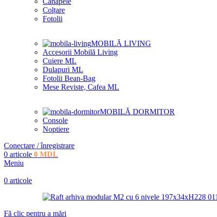
Canapele
Colțare
Fotolii
MOBILĂ LIVING
Accesorii Mobilă Living
Cuiere ML
Dulapuri ML
Fotolii Bean-Bag
Mese Reviste, Cafea ML
MOBILĂ DORMITOR
Console
Noptiere
Conectare / înregistrare
0
articole
0
MDL
Meniu
0
articole
Fă clic pentru a mări