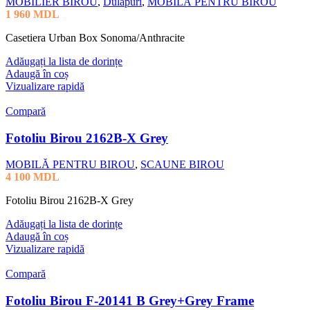
MOBILIER BIROU
,
Dulapuri
,
MOBILĂ PENTRU BIROU
1 960
MDL
Casetiera Urban Box Sonoma/Anthracite
Adăugați la lista de dorințe
Adaugă în coș
Vizualizare rapidă
Compară
Fotoliu Birou 2162B-X Grey
MOBILĂ PENTRU BIROU
,
SCAUNE BIROU
4 100
MDL
Fotoliu Birou 2162B-X Grey
Adăugați la lista de dorințe
Adaugă în coș
Vizualizare rapidă
Compară
Fotoliu Birou F-20141 B Grey+Grey Frame