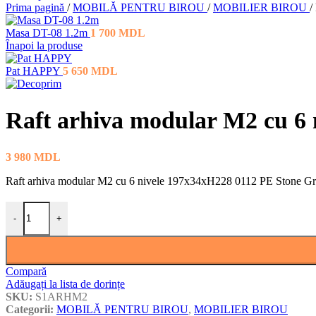
Prima pagină
/
MOBILĂ PENTRU BIROU
/
MOBILIER BIROU
/
Masa DT-08 1.2m
1 700
MDL
Înapoi la produse
Pat HAPPY
5 650
MDL
Raft arhiva modular M2 cu 6
3 980
MDL
Raft arhiva modular M2 cu 6 nivele 197x34xH228 0112 PE Stone G
Cantitate Raft arhiva modular M2 cu 6 nivele 197x34xH228 0112 P
-
+
Compară
Adăugați la lista de dorințe
SKU:
S1ARHM2
Categorii:
MOBILĂ PENTRU BIROU
,
MOBILIER BIROU