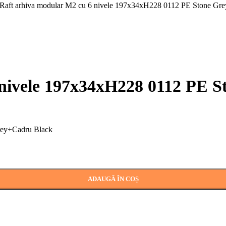
Raft arhiva modular M2 cu 6 nivele 197x34xH228 0112 PE Stone Gr
 nivele 197x34xH228 0112 PE 
rey+Cadru Black
E Stone Grey+Cadru Black
ADAUGĂ ÎN COȘ