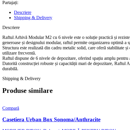
Partajați:
Descriere
Shipping & Delivery
Descriere
Raftul Arhivă Modular M2 cu 6 nivele este o soluție practică și reziste
generoase și designului modular, raftul permite organizarea optimă a spa
Structura este realizată din cadru metalic solid, care oferă stabilitate ș
utilizare frecventă.
Raftul dispune de 6 nivele de depozitare, oferind spațiu amplu pentru ar
Datorită construcției robuste și capacității mari de depozitare, Raftul 
durabilă.
Shipping & Delivery
Produse similare
Compară
Casetiera Urban Box Sonoma/Anthracite