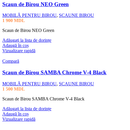
Scaun de Birou NEO Green
MOBILĂ PENTRU BIROU
,
SCAUNE BIROU
1 900
MDL
Scaun de Birou NEO Green
Adăugați la lista de dorințe
Adaugă în coș
Vizualizare rapidă
Compară
Scaun de Birou SAMBA Chrome V-4 Black
MOBILĂ PENTRU BIROU
,
SCAUNE BIROU
1 500
MDL
Scaun de Birou SAMBA Chrome V-4 Black
Adăugați la lista de dorințe
Adaugă în coș
Vizualizare rapidă