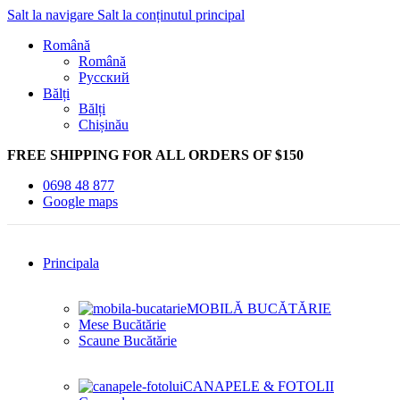
Salt la navigare
Salt la conținutul principal
Română
Română
Русский
Bălți
Bălți
Chișinău
FREE SHIPPING FOR ALL ORDERS OF $150
0698 48 877
Google maps
Principala
MOBILĂ BUCĂTĂRIE
Mese Bucătărie
Scaune Bucătărie
CANAPELE & FOTOLII