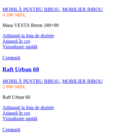
MOBILĂ PENTRU BIROU
,
MOBILIER BIROU
4 200
MDL
Masa VESTA Beton 180×90
Adăugați la lista de dorințe
Adaugă în coș
Vizualizare rapidă
Compară
Raft Urban 60
MOBILĂ PENTRU BIROU
,
MOBILIER BIROU
2 880
MDL
Raft Urban 60
Adăugați la lista de dorințe
Adaugă în coș
Vizualizare rapidă
Compară