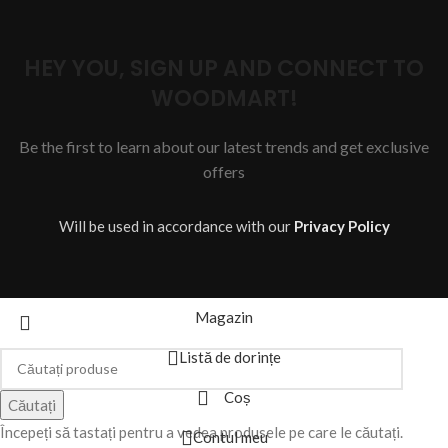
HEY YOU, SIGN UP AND CONNECT TO
WOODMART!
Be the first to learn about our latest trends and get exclusive
offers
Will be used in accordance with our
Privacy Policy
Magazin
Listă de dorințe
Coș
Căutați
Începeți să tastați pentru a vedea produsele pe care le căutați.
Contul meu