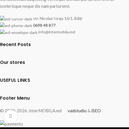
scelerisque neque dis nam parturient.
str. Nicolae Iorga 16/1, Bălți
0698 48 877
info@intermobila.md
Recent Posts
Our stores
USEFUL LINKS
Footer Menu
© 2020-2026. InterMOBILA.md
vadstudio
&
iSEO
Fă clic pentru a mări