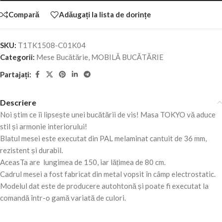
Compară
Adăugați la lista de dorințe
SKU:
T1TK1508-C01K04
Categorii:
Mese Bucătărie
,
MOBILĂ BUCĂTĂRIE
Partajați:
Descriere
Noi știm ce îi lipsește unei bucătării de vis! Masa TOKYO vă aduce
stil și armonie interiorului!
Blatul mesei este executat din PAL melaminat cantuit de 36 mm,
rezistent și durabil.
AceasTa are lungimea de 150, iar lățimea de 80 cm.
Cadrul mesei a fost fabricat din metal vopsit în câmp electrostatic.
Modelul dat este de producere autohtonă și poate fi executat la
comandă într-o gamă variată de culori.