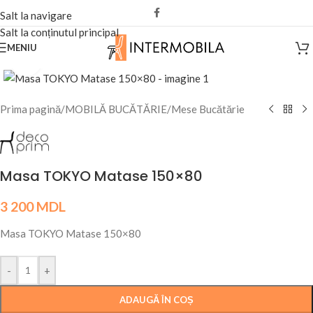
Salt la navigare
Salt la conținutul principal
MENIU
Fă clic pentru a mări
Prima pagină
/
MOBILĂ BUCĂTĂRIE
/
Mese Bucătărie
Masa TOKYO Matase 150×80
3 200
MDL
Masa TOKYO Matase 150×80
-
+
ADAUGĂ ÎN COȘ