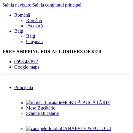
Salt la navigare
Salt la conținutul principal
Română
Română
Русский
Bălți
Bălți
Chișinău
FREE SHIPPING FOR ALL ORDERS OF $150
0698 48 877
Google maps
Principala
MOBILĂ BUCĂTĂRIE
Mese Bucătărie
Scaune Bucătărie
CANAPELE & FOTOLII