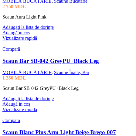
MOBILĂ BUCĂTĂRIE
,
Scaune Bucătărie
2 750
MDL
Scaun Aura Light Pink
Adăugați la lista de dorințe
Adaugă în coș
Vizualizare rapidă
Compară
Scaun Bar SB-042 GreyPU+Black Leg
MOBILĂ BUCĂTĂRIE
,
Scaune Înalte, Bar
1 350
MDL
Scaun Bar SB-042 GreyPU+Black Leg
Adăugați la lista de dorințe
Adaugă în coș
Vizualizare rapidă
Compară
Scaun Blanc Plus Arm Light Beige Brego-007