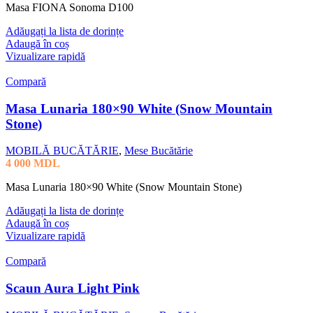
Masa FIONA Sonoma D100
Adăugați la lista de dorințe
Adaugă în coș
Vizualizare rapidă
Compară
Masa Lunaria 180×90 White (Snow Mountain
Stone)
MOBILĂ BUCĂTĂRIE
,
Mese Bucătărie
4 000
MDL
Masa Lunaria 180×90 White (Snow Mountain Stone)
Adăugați la lista de dorințe
Adaugă în coș
Vizualizare rapidă
Compară
Scaun Aura Light Pink