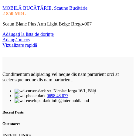
MOBILĂ BUCĂTĂRIE
,
Scaune Bucătărie
2 850
MDL
Scaun Blanc Plus Arm Light Beige Brego-007
Adăugați la lista de dorințe
Adaugă în coș
Vizualizare rapidă
Condimentum adipiscing vel neque dis nam parturient orci at
scelerisque neque dis nam parturient.
str. Nicolae Iorga 16/1, Bălți
0698 48 877
info@intermobila.md
Recent Posts
Our stores
USEFUL LINKS