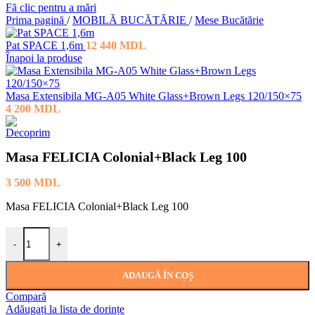
Fă clic pentru a mări
Prima pagină
/
MOBILĂ BUCĂTĂRIE
/
Mese Bucătărie
Pat SPACE 1,6m
12 440
MDL
Înapoi la produse
Masa Extensibila MG-A05 White Glass+Brown Legs 120/150×75
4 200
MDL
Masa FELICIA Colonial+Black Leg 100
3 500
MDL
Masa FELICIA Colonial+Black Leg 100
Cantitate Masa FELICIA Colonial+Black Leg 100
-
+
ADAUGĂ ÎN COȘ
Compară
Adăugați la lista de dorințe