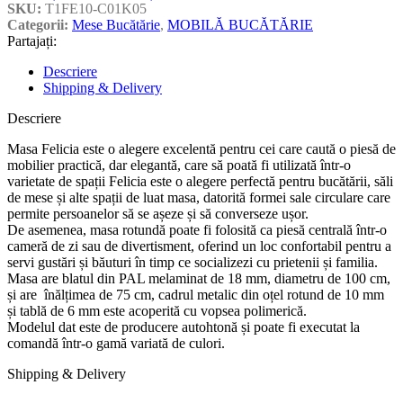
SKU:
T1FE10-C01K05
Categorii:
Mese Bucătărie
,
MOBILĂ BUCĂTĂRIE
Partajați:
Descriere
Shipping & Delivery
Descriere
Masa Felicia este o alegere excelentă pentru cei care caută o piesă de
mobilier practică, dar elegantă, care să poată fi utilizată într-o
varietate de spații Felicia este o alegere perfectă pentru bucătării, săli
de mese și alte spații de luat masa, datorită formei sale circulare care
permite persoanelor să se așeze și să converseze ușor.
De asemenea, masa rotundă poate fi folosită ca piesă centrală într-o
cameră de zi sau de divertisment, oferind un loc confortabil pentru a
servi gustări și băuturi în timp ce socializezi cu prietenii și familia.
Masa are blatul din PAL melaminat de 18 mm, diametru de 100 cm,
și are înălțimea de 75 cm, cadrul metalic din oțel rotund de 10 mm
și tablă de 6 mm este acoperită cu vopsea polimerică.
Modelul dat este de producere autohtonă și poate fi executat la
comandă într-o gamă variată de culori.
Shipping & Delivery