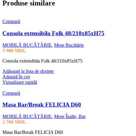
Produse similare
Compară
Consola extensibila Folk 48/210x85xH75
MOBILĂ BUCĂTĂRIE
,
Mese Bucătărie
5 900
MDL
Consola extensibila Folk 48/210x85xH75
Adăugați la lista de dorințe
Adaugă în coș
Vizualizare rapidă
Compară
Masa Bar/Break FELICIA D60
MOBILĂ BUCĂTĂRIE
,
Mese Înalte, Bar
2 760
MDL
Masa Bar/Break FELICIA D60