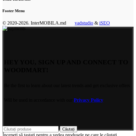
Footer Menu
© 2020-2026. InterMOBILA.md
vadstudio
&
iSEO
HEY YOU, SIGN UP AND CONNECT TO
WOODMART!
Be the first to learn about our latest trends and get exclusive offers
Will be used in accordance with our
Privacy Policy
Căutați
Începeți să tastați pentru a vedea produsele pe care le căutați.