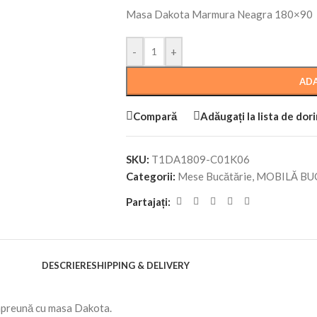
Masa Dakota Marmura Neagra 180×90
-
+
ADA
Compară
Adăugați la lista de dor
SKU:
T1DA1809-C01K06
Categorii:
Mese Bucătărie
,
MOBILĂ BU
Partajați:
DESCRIERE
SHIPPING & DELIVERY
împreună cu masa Dakota.