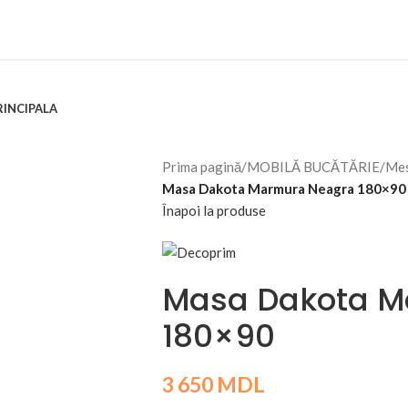
RINCIPALA
Prima pagină
/
MOBILĂ BUCĂTĂRIE
/
Mes
Masa Dakota Marmura Neagra 180×90
Înapoi la produse
Masa Dakota M
180×90
3 650
MDL