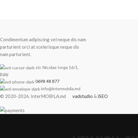
Recent Posts
Condimentum adipiscing vel neque dis nam
parturient orci at scelerisque neque dis
nam parturient.
str. Nicolae Iorga 16/1,
Bălți
0698 48 877
info@intermobila.md
© 2020-2026. InterMOBILA.md
vadstudio
&
iSEO