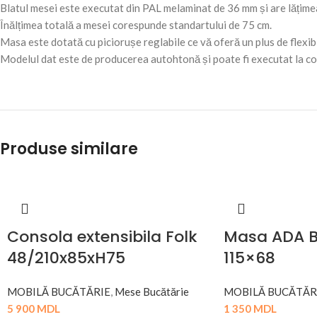
Blatul mesei este executat din PAL melaminat de 36 mm și are lățime
Înălțimea totală a mesei corespunde standartului de 75 cm.
Masa este dotată cu piciorușe reglabile ce vă oferă un plus de flexib
Modelul dat este de producerea autohtonă și poate fi executat la co
Produse similare
Consola extensibila Folk
Masa ADA B
48/210x85xH75
115×68
MOBILĂ BUCĂTĂRIE
,
Mese Bucătărie
MOBILĂ BUCĂTĂR
5 900
MDL
1 350
MDL