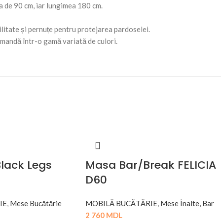
a de 90 cm, iar lungimea 180 cm.
ilitate și pernuțe pentru protejarea pardoselei.
mandă într-o gamă variată de culori.
lack Legs
Masa Bar/Break FELICIA
D60
IE
,
Mese Bucătărie
MOBILĂ BUCĂTĂRIE
,
Mese Înalte, Bar
2 760
MDL