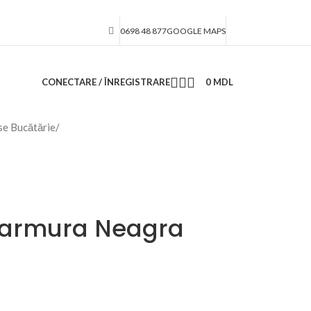
0698 48 877
GOOGLE MAPS
CONECTARE / ÎNREGISTRARE
0
MDL
e Bucătărie
/
armura Neagra