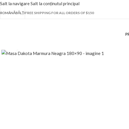
Salt la navigare
Salt la conținutul principal
ROMÂNĂ
BĂLȚI
FREE SHIPPING FOR ALL ORDERS OF $150
P
Fă clic pentru a mări