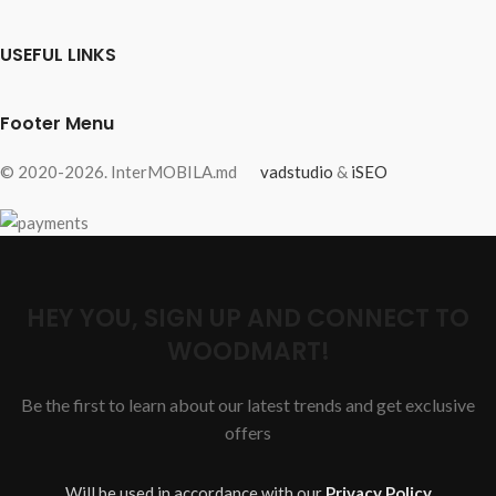
USEFUL LINKS
Footer Menu
© 2020-2026. InterMOBILA.md
vadstudio
&
iSEO
HEY YOU, SIGN UP AND CONNECT TO
WOODMART!
Be the first to learn about our latest trends and get exclusive
offers
Will be used in accordance with our
Privacy Policy