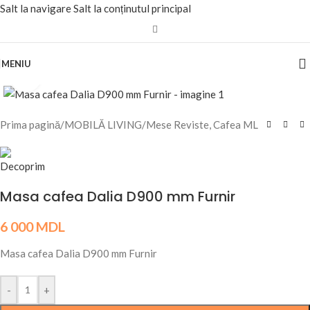
Salt la navigare
Salt la conținutul principal
MENIU
Fă clic pentru a mări
Prima pagină
/
MOBILĂ LIVING
/
Mese Reviste, Cafea ML
Masa cafea Dalia D900 mm Furnir
6 000
MDL
Masa cafea Dalia D900 mm Furnir
-
+