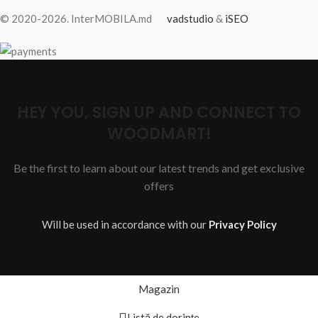
© 2020-2026. InterMOBILA.md
vadstudio
&
iSEO
HEY YOU, SIGN UP AND CONNECT TO
WOODMART!
Be the first to learn about our latest trends and get exclusive
offers
Will be used in accordance with our
Privacy Policy
Magazin
Listă de dorințe