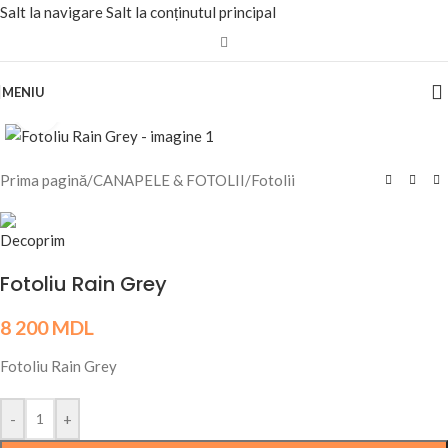
Salt la navigare
Salt la conținutul principal
MENIU
Fă clic pentru a mări
Prima pagină
/
CANAPELE & FOTOLII
/
Fotolii
Fotoliu Rain Grey
8 200
MDL
Fotoliu Rain Grey
-
+