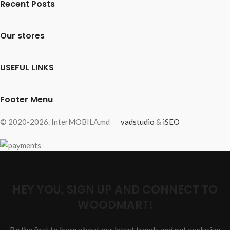
Recent Posts
Our stores
USEFUL LINKS
Footer Menu
© 2020-2026. InterMOBILA.md
vadstudio
&
iSEO
HEY YOU, SIGN UP AND CONNECT TO
WOODMART!
Be the first to learn about our latest trends and get exclusive