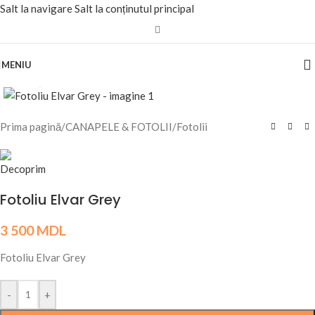
Salt la navigare
Salt la conținutul principal
MENIU
Fă clic pentru a mări
Prima pagină
/
CANAPELE & FOTOLII
/
Fotolii
Fotoliu Elvar Grey
3 500
MDL
Fotoliu Elvar Grey
-
+