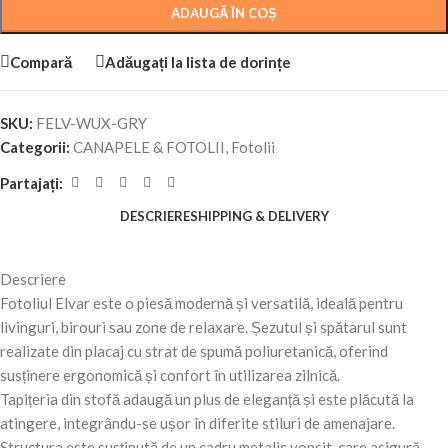
ADAUGĂ ÎN COȘ
Compară
Adăugați la lista de dorințe
SKU:
FELV-WUX-GRY
Categorii:
CANAPELE & FOTOLII
,
Fotolii
Partajați:
DESCRIERE
SHIPPING & DELIVERY
Descriere
Fotoliul Elvar este o piesă modernă și versatilă, ideală pentru
livinguri, birouri sau zone de relaxare. Șezutul și spătarul sunt
realizate din placaj cu strat de spumă poliuretanică, oferind
susținere ergonomică și confort în utilizarea zilnică.
Tapițeria din stofă adaugă un plus de eleganță și este plăcută la
atingere, integrându-se ușor în diferite stiluri de amenajare.
Structura este susținută de un cadru metalic vopsit, care asigură