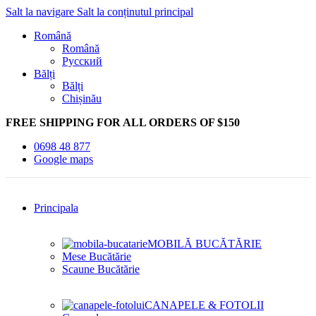
Salt la navigare
Salt la conținutul principal
Română
Română
Русский
Bălți
Bălți
Chișinău
FREE SHIPPING FOR ALL ORDERS OF $150
0698 48 877
Google maps
Principala
MOBILĂ BUCĂTĂRIE
Mese Bucătărie
Scaune Bucătărie
CANAPELE & FOTOLII