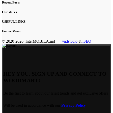
Recent Posts
Our stores
USEFUL LINKS
Footer Menu
© 2020-2026. InterMOBILA.md
vadstudio
&
iSEO
HEY YOU, SIGN UP AND CONNECT TO
WOODMART!
Be the first to learn about our latest trends and get exclusive offers
Will be used in accordance with our
Privacy Policy