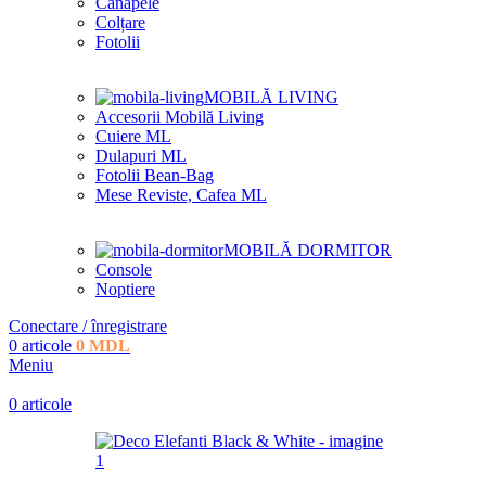
Canapele
Colțare
Fotolii
MOBILĂ LIVING
Accesorii Mobilă Living
Cuiere ML
Dulapuri ML
Fotolii Bean-Bag
Mese Reviste, Cafea ML
MOBILĂ DORMITOR
Console
Noptiere
Conectare / înregistrare
0
articole
0
MDL
Meniu
0
articole