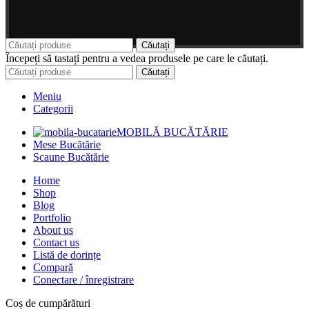
Căutați
Începeți să tastați pentru a vedea produsele pe care le căutați.
Căutați
Meniu
Categorii
MOBILĂ BUCĂTĂRIE
Mese Bucătărie
Scaune Bucătărie
Home
Shop
Blog
Portfolio
About us
Contact us
Listă de dorințe
Compară
Conectare / înregistrare
Coș de cumpărături