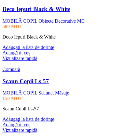
Deco Iepuri Black & White
MOBILĂ COPII
,
Obiecte Decorative MC
500
MDL
Deco Iepuri Black & White
Adăugați la lista de dorințe
Adaugă în coș
Vizualizare rapidă
Compară
Scaun Copii Ls-57
MOBILĂ COPII
,
Scaune, Măsuțe
150
MDL
Scaun Copii Ls-57
Adăugați la lista de dorințe
Adaugă în coș
Vizualizare rapidă