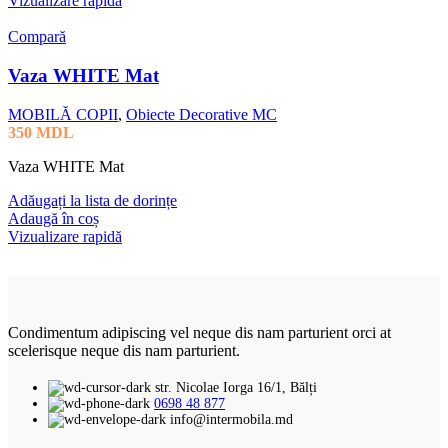
Vizualizare rapidă
Compară
Vaza WHITE Mat
MOBILĂ COPII
,
Obiecte Decorative MC
350
MDL
Vaza WHITE Mat
Adăugați la lista de dorințe
Adaugă în coș
Vizualizare rapidă
Condimentum adipiscing vel neque dis nam parturient orci at
scelerisque neque dis nam parturient.
str. Nicolae Iorga 16/1, Bălți
0698 48 877
info@intermobila.md