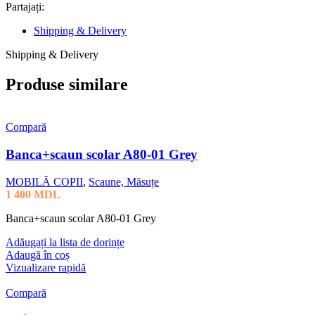
Partajați:
Shipping & Delivery
Shipping & Delivery
Produse similare
Compară
Banca+scaun scolar A80-01 Grey
MOBILĂ COPII
,
Scaune, Măsuțe
1 400
MDL
Banca+scaun scolar A80-01 Grey
Adăugați la lista de dorințe
Adaugă în coș
Vizualizare rapidă
Compară