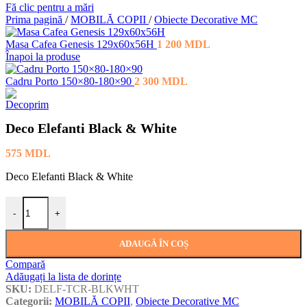
Fă clic pentru a mări
Prima pagină
/
MOBILĂ COPII
/
Obiecte Decorative MC
Masa Cafea Genesis 129x60x56H
1 200
MDL
Înapoi la produse
Cadru Porto 150×80-180×90
2 300
MDL
Deco Elefanti Black & White
575
MDL
Deco Elefanti Black & White
Cantitate Deco Elefanti Black & White
-
+
ADAUGĂ ÎN COȘ
Compară
Adăugați la lista de dorințe
SKU:
DELF-TCR-BLKWHT
Categorii:
MOBILĂ COPII
,
Obiecte Decorative MC