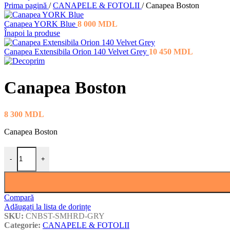
Prima pagină
/
CANAPELE & FOTOLII
/
Canapea Boston
Canapea YORK Blue
8 000
MDL
Înapoi la produse
Canapea Extensibila Orion 140 Velvet Grey
10 450
MDL
Canapea Boston
8 300
MDL
Canapea Boston
Cantitate Canapea Boston
-
+
Compară
Adăugați la lista de dorințe
SKU:
CNBST-SMHRD-GRY
Categorie:
CANAPELE & FOTOLII