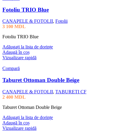
Fotoliu TRIO Blue
CANAPELE & FOTOLII
,
Fotolii
3 100
MDL
Fotoliu TRIO Blue
Adăugați la lista de dorințe
Adaugă în coș
Vizualizare rapidă
Compară
Taburet Ottoman Double Beige
CANAPELE & FOTOLII
,
TABURETI CF
2 400
MDL
Taburet Ottoman Double Beige
Adăugați la lista de dorințe
Adaugă în coș
Vizualizare rapidă