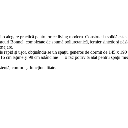
o alegere practică pentru orice living modern. Construcția solidă este a
 arcuri Bonnel, completate de spumă poliuretanică, iernier sintetic și pâsl
enajare.
 rapid și ușor, obținându-se un spațiu generos de dormit de 145 x 190 c
16 cm lățime și 98 cm adâncime — o fac potrivită atât pentru spații medi
ență, confort și funcționalitate.