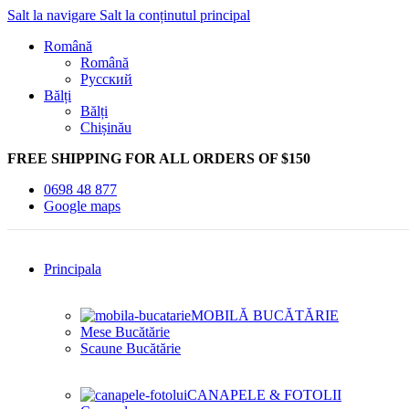
Salt la navigare
Salt la conținutul principal
Română
Română
Русский
Bălți
Bălți
Chișinău
FREE SHIPPING FOR ALL ORDERS OF $150
0698 48 877
Google maps
Principala
MOBILĂ BUCĂTĂRIE
Mese Bucătărie
Scaune Bucătărie
CANAPELE & FOTOLII