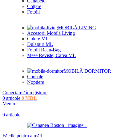
Canapele
Colțare
Fotolii
MOBILĂ LIVING
Accesorii Mobilă Living
Cuiere ML
Dulapuri ML
Fotolii Bean-Bag
Mese Reviste, Cafea ML
MOBILĂ DORMITOR
Console
Noptiere
Conectare / înregistrare
0
articole
0
MDL
Meniu
0
articole
Fă clic pentru a mări