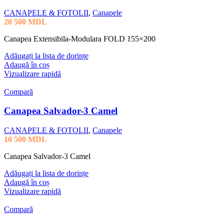
CANAPELE & FOTOLII
,
Canapele
20 500
MDL
Canapea Extensibila-Modulara FOLD 155×200
Adăugați la lista de dorințe
Adaugă în coș
Vizualizare rapidă
Compară
Canapea Salvador-3 Camel
CANAPELE & FOTOLII
,
Canapele
10 500
MDL
Canapea Salvador-3 Camel
Adăugați la lista de dorințe
Adaugă în coș
Vizualizare rapidă
Compară