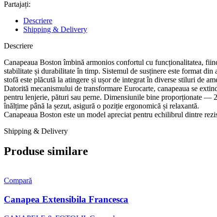
Partajați:
Descriere
Shipping & Delivery
Descriere
Canapeaua Boston îmbină armonios confortul cu funcționalitatea, fiind 
stabilitate și durabilitate în timp. Sistemul de susținere este format din
stofă este plăcută la atingere și ușor de integrat în diverse stiluri de am
Datorită mecanismului de transformare Eurocarte, canapeaua se extinde
pentru lenjerie, pături sau perne. Dimensiunile bine proporționate — 2
înălțime până la șezut, asigură o poziție ergonomică și relaxantă.
Canapeaua Boston este un model apreciat pentru echilibrul dintre rezist
Shipping & Delivery
Produse similare
Compară
Canapea Extensibila Francesca