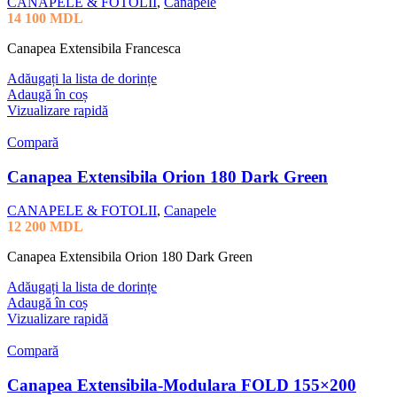
CANAPELE & FOTOLII
,
Canapele
14 100
MDL
Canapea Extensibila Francesca
Adăugați la lista de dorințe
Adaugă în coș
Vizualizare rapidă
Compară
Canapea Extensibila Orion 180 Dark Green
CANAPELE & FOTOLII
,
Canapele
12 200
MDL
Canapea Extensibila Orion 180 Dark Green
Adăugați la lista de dorințe
Adaugă în coș
Vizualizare rapidă
Compară
Canapea Extensibila-Modulara FOLD 155×200