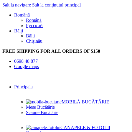
Salt la navigare
Salt la conținutul principal
Română
Română
Русский
Bălți
Bălți
Chișinău
FREE SHIPPING FOR ALL ORDERS OF $150
0698 48 877
Google maps
Principala
MOBILĂ BUCĂTĂRIE
Mese Bucătărie
Scaune Bucătărie
CANAPELE & FOTOLII