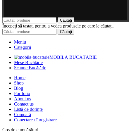
Căutați
Începeți să tastați pentru a vedea produsele pe care le căutați.
Căutați
Meniu
Categorii
MOBILĂ BUCĂTĂRIE
Mese Bucătărie
Scaune Bucătărie
Home
Shop
Blog
Portfolio
About us
Contact us
Listă de dorințe
Compară
Conectare / înregistrare
Coș de cumpărături