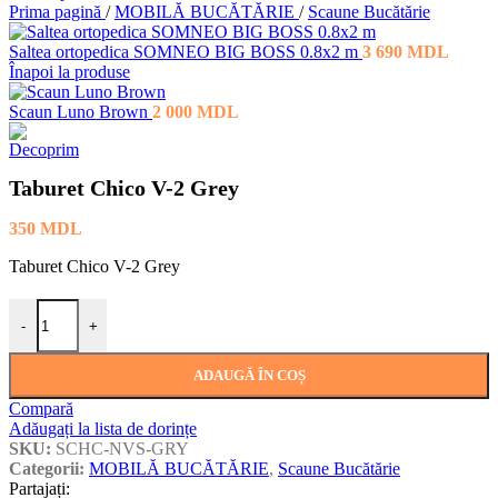
Prima pagină
/
MOBILĂ BUCĂTĂRIE
/
Scaune Bucătărie
Saltea ortopedica SOMNEO BIG BOSS 0.8x2 m
3 690
MDL
Înapoi la produse
Scaun Luno Brown
2 000
MDL
Taburet Chico V-2 Grey
350
MDL
Taburet Chico V-2 Grey
Cantitate Taburet Chico V-2 Grey
-
+
ADAUGĂ ÎN COȘ
Compară
Adăugați la lista de dorințe
SKU:
SCHC-NVS-GRY
Categorii:
MOBILĂ BUCĂTĂRIE
,
Scaune Bucătărie
Partajați: