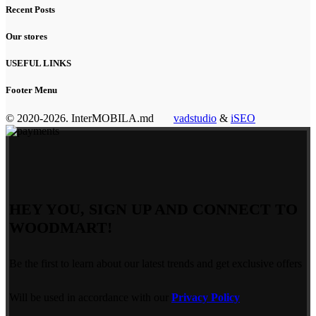
Recent Posts
Our stores
USEFUL LINKS
Footer Menu
© 2020-2026. InterMOBILA.md
vadstudio
&
iSEO
HEY YOU, SIGN UP AND CONNECT TO
WOODMART!
Be the first to learn about our latest trends and get exclusive offers
Will be used in accordance with our
Privacy Policy