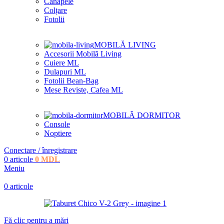
Canapele
Colțare
Fotolii
MOBILĂ LIVING
Accesorii Mobilă Living
Cuiere ML
Dulapuri ML
Fotolii Bean-Bag
Mese Reviste, Cafea ML
MOBILĂ DORMITOR
Console
Noptiere
Conectare / înregistrare
0
articole
0
MDL
Meniu
0
articole
Fă clic pentru a mări